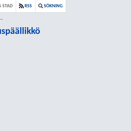
S STAD
RSS
SÖKNING
späällikkö