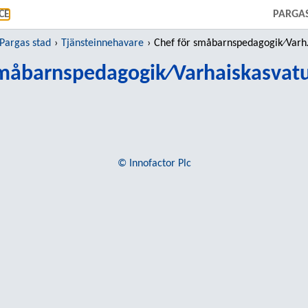
GÅ TILL HUVUDINNEHÅLL
CE
PARGA
Pargas stad
Tjänsteinnehavare
Chef för småbarnspedagogik⁄Varhaiskasvatuspäällikkö
småbarnspedagogik⁄Varhaiskasvatu
© Innofactor Plc