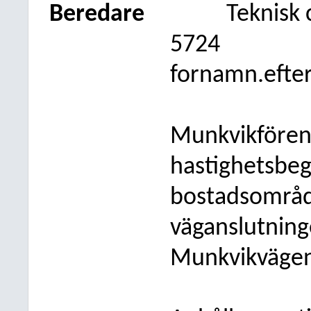
Beredare
Teknisk 
5724
fornamn.efte
Munkvikfören
hastighetsbeg
bostadsområd
väganslutning
Munkvikvägen