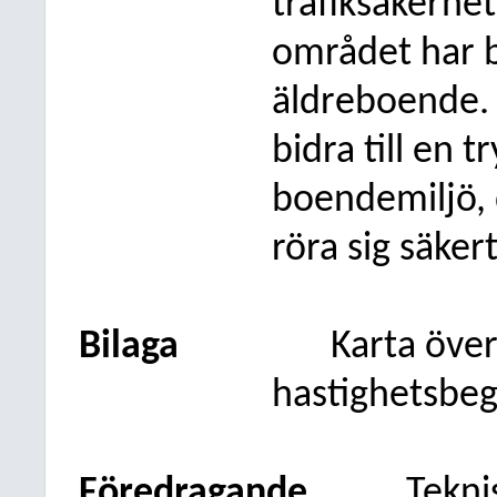
trafiksäkerhet
området har 
äldreboende. 
bidra till en 
boendemiljö, 
röra sig säkert
Bilaga
Karta öve
hastighetsbe
Föredragande
Tekni