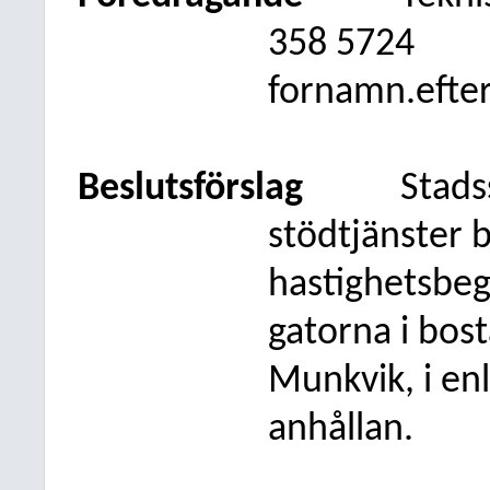
358 5724
fornamn.efte
Beslutsförslag
Stads
stödtjänster 
hastighetsbeg
gatorna i bos
Munkvik, i e
anhållan.