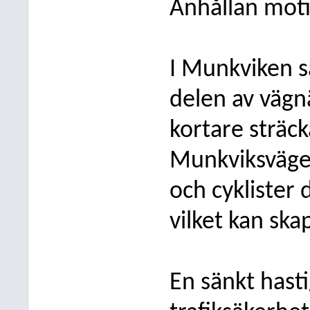
Anhållan moti
I Munkviken s
delen av vägn
kortare sträc
Munkviksvägen
och cyklister 
vilket kan ska
En sänkt hast