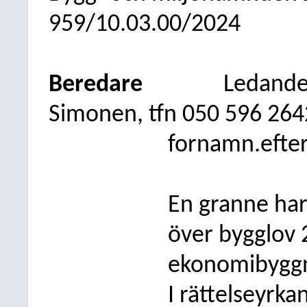
959/10.03.00/2024
Beredare
Ledande
Simonen, tfn 050
596 264
fornamn.efte
En granne har
över bygglov 
ekonomibyggn
I rättelseyrk