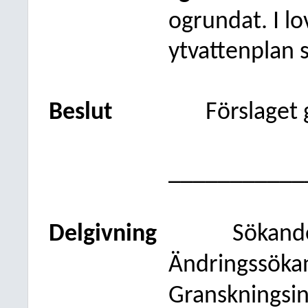
ogrundat. I lov
ytvattenplan 
Beslut
Förslaget
___________
Delgivning
Sökand
Ändringssöka
Granskningsi