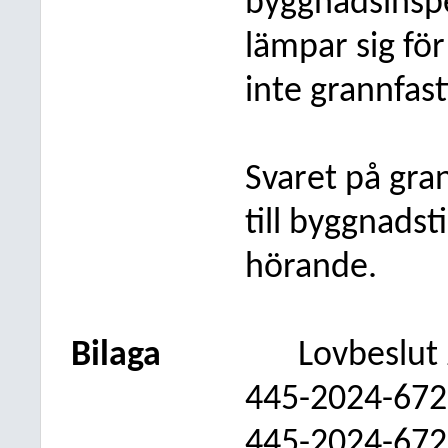
byggnadsinsp
lämpar sig fö
inte grannfas
Svaret på gra
till byggnadst
hörande.
Bilaga
Lovbeslut
445-2024-672 
445-2024-672 