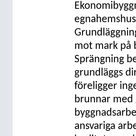
Ekonomibyggnad
egnahemshus o
Grundläggnin
mot mark på 
Sprängning b
grundläggs di
föreligger ing
brunnar med 
byggnadsarbe
ansvariga arb