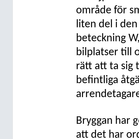
område för 
liten del i d
beteckning W,
bilplatser ti
rätt att ta sig 
befintliga åtg
arrendetagar
Bryggan har g
att det har or