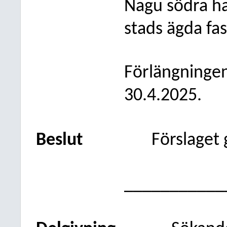
Nagu södra ha
stads ägda fa
Förlängninge
30.4.2025.
Beslut
Förslaget
___________