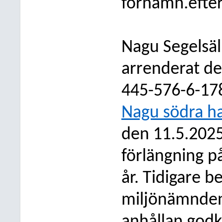
fornamn.efte
Nagu Segelsälls
arrenderat del
445-576-6-178
Nagu södra 
den 11.5.202
förlängning på
år. Tidigare b
miljönämnden 