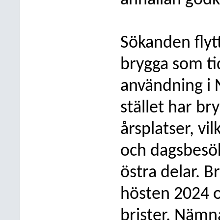
anhållan godk
Sökanden flyt
brygga som tid
användning i 
stället har br
årsplatser, vil
och dagsbesök
östra delar. B
hösten 2024 o
brister. Nämna