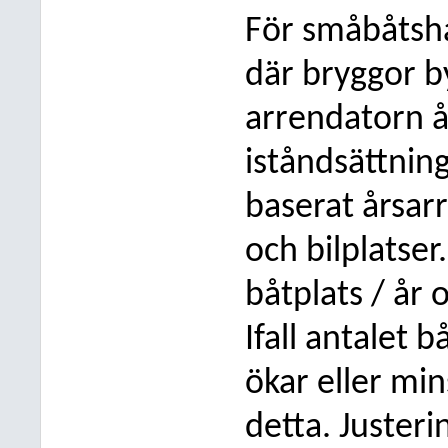
För småbåtsha
där bryggor by
arrendatorn åt
iståndsättnin
baserat årsar
och bilplatser
båtplats / år 
Ifall antalet 
ökar eller min
detta. Justeri