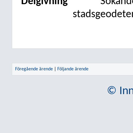
Delgivning
Sökande
stadsgeodeten
Föregående ärende
|
Följande ärende
© Inn