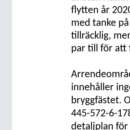
flytten år 202
med tanke på 
tillräcklig, m
par till för at
Arrendeområde
innehåller in
bryggfästet. 
445-572-6-178
detaljplan för