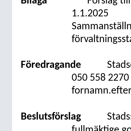
Bilaga
Förslag ti
1.1.2025
Sammanställni
förvaltningss
Föredragande
Stads
050
558 2270
fornamn.efte
Beslutsförslag
Stads
fullmäktige g