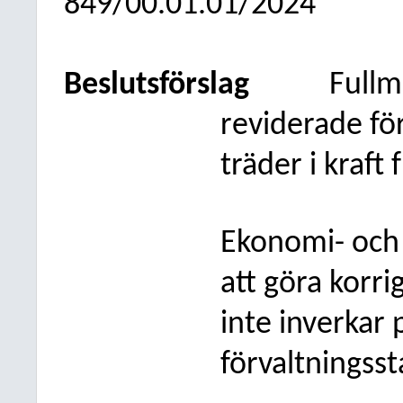
849/00.01.01/2024
Beslutsförslag
Fullm
reviderade fö
träder i kraft
Ekonomi- och 
att göra korri
inte inverkar 
förvaltningss