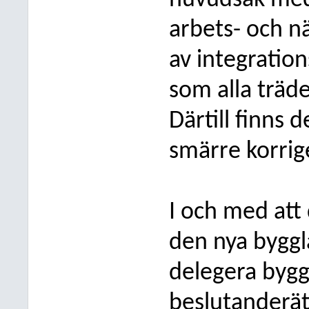
huvudsak med
arbets- och n
av integratio
som alla träde
Därtill finns 
smärre korrig
I och med at
den nya byggl
delegera bygg
beslutanderät