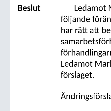
Beslut
Ledamot M
följande förän
har rätt att b
samarbetsför
förhandlingarn
Ledamot Mark
förslaget.
Ändringsförsl