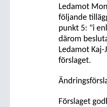
Ledamot Mona
följande tilläg
punkt 5: "i e
därom besluta
Ledamot Kaj-
förslaget.
Ändringsförsl
Förslaget god