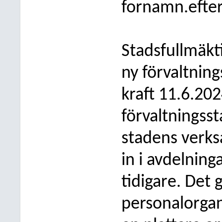
fornamn.efte
Stadsfullmäk
ny förvaltnin
kraft 11.6.20
förvaltningss
stadens verk
in i avdelninga
tidigare. Det 
personalorgan