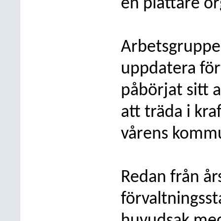
en plattare or
Arbetsgruppen 
uppdatera fö
påbörjat sitt
att träda i kr
vårens kommu
Redan från år
förvaltningss