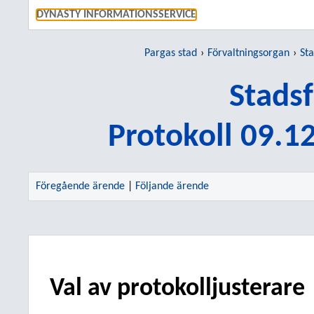
GÅ TI
DYNASTY INFORMATIONSSERVICE
Pargas stad
Förvaltningsorgan
St
Stads
Protokoll 09.1
Föregående ärende
|
Följande ärende
Val av protokolljusterare