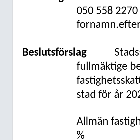
050
558 2270
fornamn.efte
Beslutsförslag
Stads
fullmäktige be
fastighetsska
stad för år 20
Allmän fastig
%