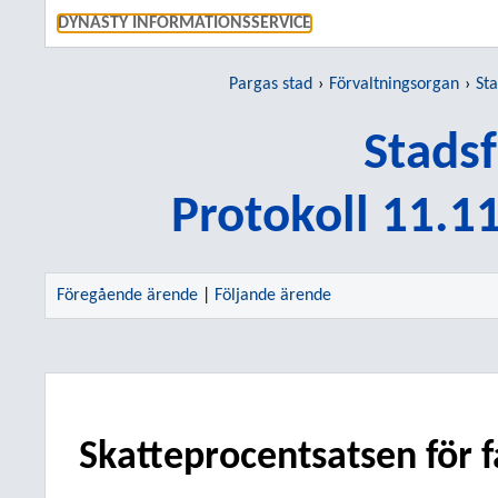
GÅ TI
DYNASTY INFORMATIONSSERVICE
Pargas stad
Förvaltningsorgan
St
Stads
Protokoll 11.1
Föregående ärende
|
Följande ärende
Skatteprocentsatsen för 