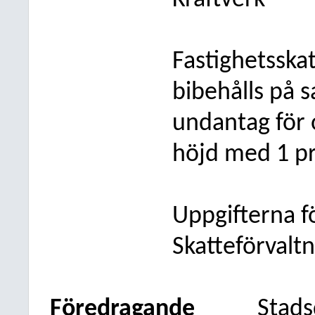
Kraftverk
Fastighetsska
bibehålls på
undantag för
höjd med 1 pr
Uppgifterna fö
Skatteförvalt
Föredragande
Stads