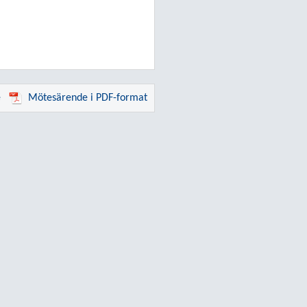
e
Mötesärende i PDF-format