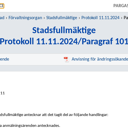
GÅ TILL HUVUDINNEHÅLL
CE
PARGA
tad
Förvaltningsorgan
Stadsfullmäktige
Protokoll 11.11.2024
Pa
Stadsfullmäktige
Protokoll 11.11.2024/Paragraf 10
rende
Anvisning för ändringssökand
111
dsfullmäktige
antecknar att det tagit del av följande handlingar:
a anmälningsärenden antecknades.