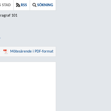
S STAD
RSS
SÖKNING
ragraf 101
1
e
Mötesärende i PDF-format