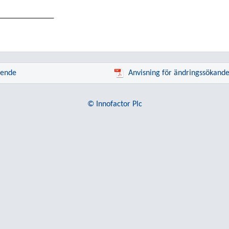
_______________
rende
Anvisning för ändringssökand
© Innofactor Plc