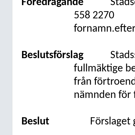
Föredragande
Stads
558 2270
fornamn.efte
Beslutsförslag
Stads
fullmäktige be
från förtroe
nämnden för f
Beslut
Förslaget