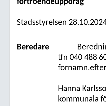
förtroendeuppdrag
Stadsstyrelsen 28.10.202
Beredare
Beredni
tfn 040 488 6
fornamn.efte
Hanna Karlsson
kommunala f