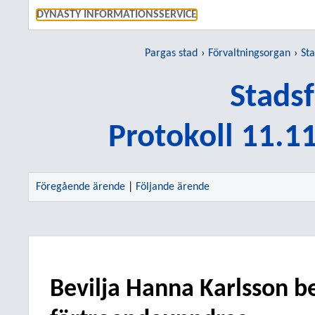
GÅ TI
DYNASTY INFORMATIONSSERVICE
Pargas stad
Förvaltningsorgan
St
Stads
Protokoll 11.1
Föregående ärende
|
Följande ärende
Bevilja Hanna Karlsson b