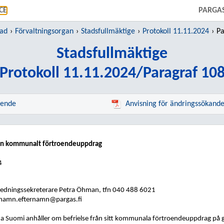
GÅ TILL HUVUDINNEHÅLL
CE
PARGA
tad
Förvaltningsorgan
Stadsfullmäktige
Protokoll 11.11.2024
Pa
Stadsfullmäktige
Protokoll 11.11.2024/Paragraf 10
rende
Anvisning för ändringssökand
från kommunalt förtroendeuppdrag
4
edningssekreterare Petra Öhman, tfn 040 488 6021
namn.efternamn@pargas.fi
ja Suomi anhåller om befrielse från sitt kommunala förtroendeuppdrag på gru