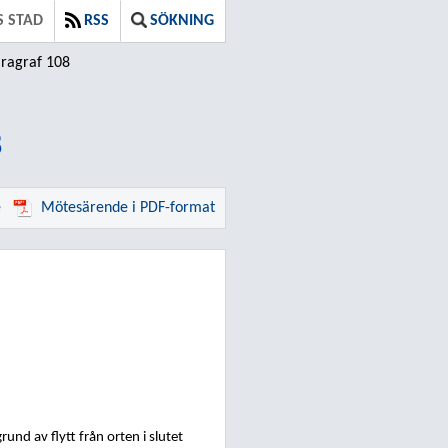
S STAD
RSS
SÖKNING
ragraf 108
8
e
Mötesärende i PDF-format
nd av flytt från orten i slutet