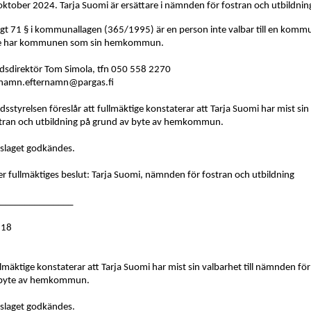
oktober 2024. Tarja Suomi är ersättare i nämnden för fostran och utbildnin
igt 71 § i kommunallagen (365/1995) är en person inte valbar till en ko
te har kommunen som sin hemkommun.
dsdirektör Tom Simola, tfn 050 558 2270
namn.efternamn@pargas.fi
dsstyrelsen föreslår att fullmäktige konstaterar att Tarja Suomi har mist sin
tran och utbildning på grund av byte av hemkommun.
slaget godkändes.
er fullmäktiges beslut: Tarja Suomi, nämnden för fostran och utbildning
_______________
118
lmäktige konstaterar att Tarja Suomi har mist sin valbarhet till nämnden fö
 byte av hemkommun.
slaget godkändes.