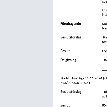
av 
Enl
in
Föredragande
Sta
for
Beslutsförslag
Sta
fos
Beslut
För
Delgivning
Eft
___
Stadsfullmäktige
11.11.2024
§ 
793/00.00.01/2024
Beslutsförslag
Ful
av
Beslut
För