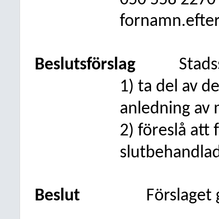
050
558 2270
fornamn.efte
Beslutsförslag
Stads
1) ta del av 
anledning av
2) föreslå att
slutbehandlad
Beslut
Förslaget