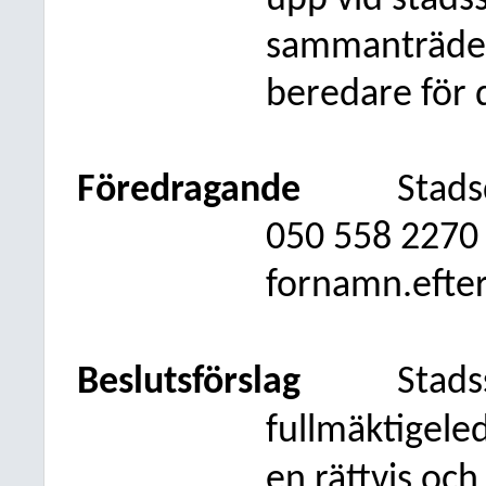
upp vid stads
sammanträde f
beredare för
Föredragande
Stads
050
558 2270
fornamn.efte
Beslutsförslag
Stads
fullmäktigele
en rättvis och