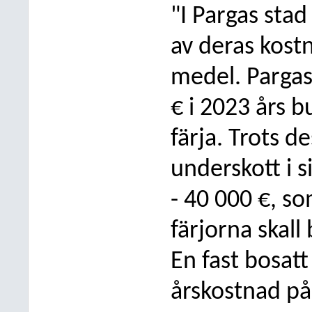
"I Pargas stad 
av deras kost
medel. Pargas
€ i 2023 års b
färja. Trots de
underskott i 
- 40
000 €, so
färjorna skall 
En fast bosat
årskostnad på