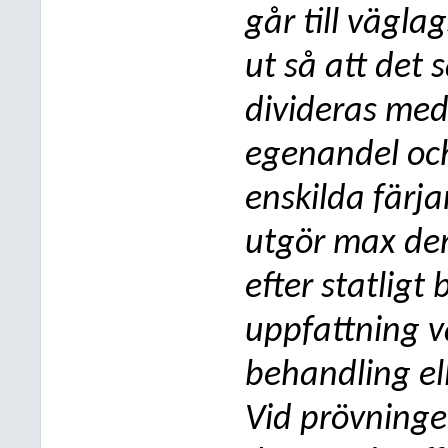
går till vägla
ut så att det 
divideras me
egenandel och
enskilda färj
utgör max den
efter statligt 
uppfattning v
behandling ell
Vid prövninge