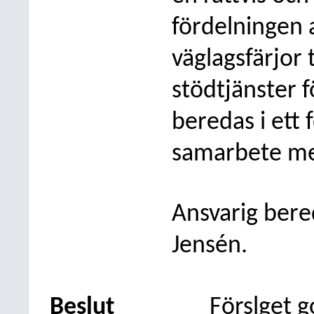
fördelningen a
väglagsfärjor 
stödtjänster 
beredas i ett
samarbete med
Ansvarig bered
Jensén.
Beslut
Förslget 