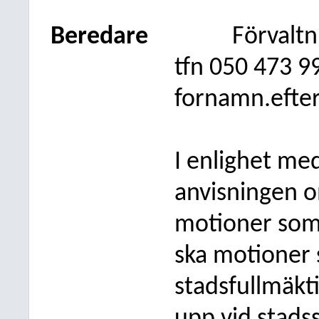
Beredare
Förvalt
tfn 050
473 9
fornamn.efte
I enlighet me
anvisningen o
motioner som
ska motioner 
stadsfullmäkt