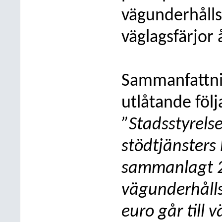
vägunderhålls
väglagsfärjor 
Sammanfattning
utlåtande föl
”Stadsstyrelse
stödtjänsters
sammanlagt 
vägunderhålls
euro går till 