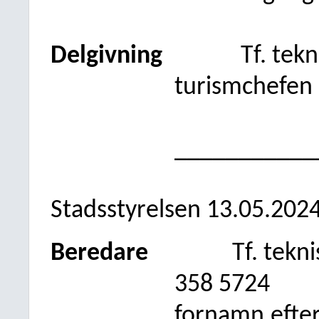
Delgivning
Tf. tekn
turismchefen
___________
Stadsstyrelsen 13.05.202
Beredare
Tf. tekn
358 5724
fornamn.efte