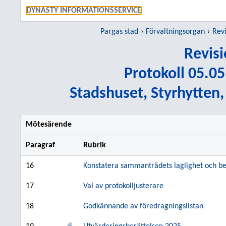
GÅ TI
DYNASTY INFORMATIONSSERVICE
Pargas stad
Förvaltningsorgan
Rev
Revis
Protokoll 05.05
Stadshuset, Styrhytten
Mötesärende
Paragraf
Rubrik
16
Konstatera sammanträdets laglighet och be
17
Val av protokolljusterare
18
Godkännande av föredragningslistan