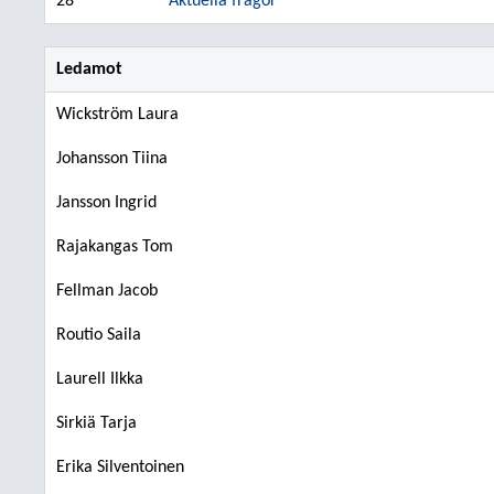
28
Aktuella frågor
Ledamot
Wickström Laura
Johansson Tiina
Jansson Ingrid
Rajakangas Tom
Fellman Jacob
Routio Saila
Laurell Ilkka
Sirkiä Tarja
Erika Silventoinen