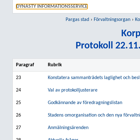
GÅ TI
DYNASTY INFORMATIONSSERVICE
Pargas stad
Förvaltningsorgan
Ko
Kor
Protokoll 22.11
Paragraf
Rubrik
23
Konstatera sammanträdets laglighet och besl
24
Val av protokolljusterare
25
Godkännande av föredragningslistan
26
Stadens omorganisation och den nya förvalt
27
Anmälningsärenden