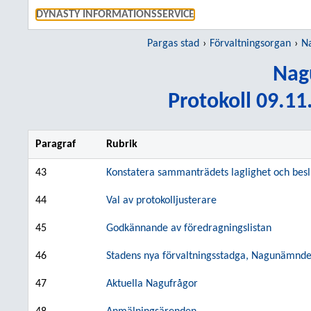
GÅ TI
DYNASTY INFORMATIONSSERVICE
Pargas stad
Förvaltningsorgan
N
Nag
Protokoll 09.11
Paragraf
Rubrik
43
Konstatera sammanträdets laglighet och besl
44
Val av protokolljusterare
45
Godkännande av föredragningslistan
46
Stadens nya förvaltningsstadga, Nagunämnd
47
Aktuella Nagufrågor