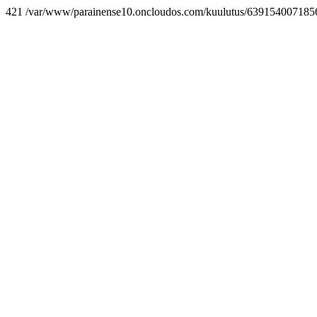
421 /var/www/parainense10.oncloudos.com/kuulutus/6391540071